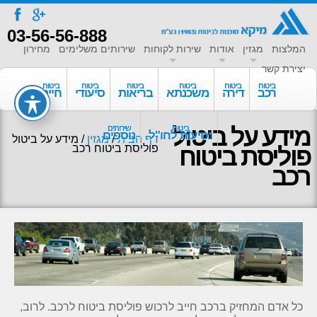
a
f
03-56-56-888
המלצות
מגזין
אודות
שירות לקוחות
שירותים משלימים
מחירון
יצירת קשר
ביטוח
ביטוח
ביטוח
ביטוח
ביטוח
ביטוח
רכב
דירה
משכנתא
בריאות
סיעודי
חיים
מידע על ביטול
ביטוח
שירותים
נסיעות לחו"ל
נוספים
דף הבית
/
מגזין
/
מידע על ביטול
פוליסת ביטוח
פוליסת ביטוח רכב
רכב
כל אדם המחזיק ברכב חייב לרכוש פוליסת ביטוח לרכב. לרוב,