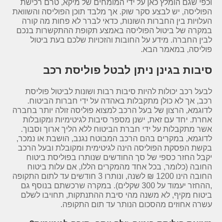
וכפי שגם הומלץ כאן על ידי המומחים של מיקא, טרם רכישת
הפוליסה, יש לבצע סקר שוק. אך מלבד תוכן הפוליסה והשוואת
העלויות בין החברות השונות, כדאי לברר לא פחות מה קורה
במקרה של ביטול הפוליסה באמצע תקופת ההתקשרות בנכם
לבין החברה. מידע על החובות והזכויות שלכם בעת ביטול
פוליסה, במאמר הבא.
סיבות בגינן ניתן לבטל פוליסת רכב
לבעל רכב יכולות להיות סיבות רבות ושונות לביטול פוליסת
רכב, אך לא כולן מתקבלות באהדה על ידי חברות הביטוח.
לדוגמא, הרצון של בעל הרכב למצוא פוליסה זולה יותר בחברה
אחרת. יחד עם זאת, ישנן מספר סיבות לגיטימיות ומקובלות
אשר מתקבלות על ידי חברת הביטוח ללא הליך ארוך וסבוך.
לדוגמא, במקרים בהם הרכב המבוטח נגנב, הושבת או נמכר,
בקשת הפסקת הפוליסה הינה לגיטימית ומקובלת ובעל הרכב
יקבל החזר כספי של סך החודשים שנותרו בפוליסת ביטוח
החובה (כלומר, בכל אחד מהמקרים הללו, אם עלות ביטוח
החובה הינו 1200 ₪ לשנה, ונותרו 3 חודשים עד לתום התקופה
,ההחזר יעמוד על 300 שקלים). במקרה שרכשתם בנוסף גם
ביטוח מקיף, לא משנה מהי סיבת ההתנתקות, תחויבו לשלם
עשרה אחוזים מהסכום הנותר עד תום התקופה.