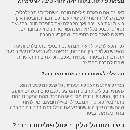
מציאת פוליסת ביטוח זולה יותר- סיבה לגיטימית?
לא!. גם אם מצאתם פוליסה טובה ומשתלמת יותר כלכלית,
סיבה שלכל הדעות לגיטימית עבורכם, חברות הביטוח אינן
רואות זאת בעין יפה ואף מקבילה זאת להפרת חוזה, כך שאם
תחליטו לבטל בכל זאת את הפוליסה הנוכחית בחברתם,
תיאלצו לשלם קנס כספי כפי שתקבע החברה.
לכן, הפעילו שיקול דעת. אם הקנס הכספי שתקבלו שווה ערך
להפרש העלויות בין החברות, כנראה שלא כדאי לכם לעזוב כעת
את חברת הביטוח הנוכחית שלכם, חכו לתום ההתקשרות
ועברו לחברה החדשה.
מה עליי לעשות בכדי למנוע מצב כזה?
בכדי להימנע ממצב לא נעים זה, כל שעליכם לעשות הוא
להעמיק בפוליסת הביטוח המוצעת לכם טרם רכשתם אותה.
בנוסף, התעניינו ובררו מול נציגי החברה מהם המקרים בהם
ניתן לבטל פוליסה, אם בכלל, ובאילו תנאים. יכול להיות
שהתשובה לכך היא שתכריע את החלטתכם בבחירת החברה
בו תרכשו את הביטוח.
כיצד מתנהל הליך ביטול פוליסת הרכב?