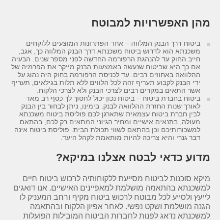
מהן האפשרויות למבוטח
ביטוח דרך הבנק המלווה – אחד הפתרונות המוצעים ללוקחים
משכנתא הוא לדרוש ביטוח משכנתא דרך הבנק המלווה כך, אגב,
חייב החוק עד להנהגת הרפורמה החדשה לפני מספר שנים. הבעיה
אם כך היא שביטוח שנעשה באמצעות הבנק מייקר את הפרמיה של
ההלוואה באחוזים רבים. עד לכניסת הרפורמה בחוק היה נהוג על
ידי הבנק לקבוע תעריף זהה לכל הלווים ללא תלות בגילאים, תעריף
אשר התאים במקרים רבים לצרכי הבנק ולא לצרכי הלקוח.
ביטוח בחברת ביטוח – ביטוח נכון יכול לחסוך לך כסף רב מאד
לאורך שנות החזרת ההלוואה לבנק. בימינו, ניתן לבחור בין הבנק
לבין חברת ביטוח עצמאית שתארגן לכם פוליסת ביטוח משכנתא
מעולה, בתנאים אישיים ומחיר הגיוני המתאים רק לכם, בהתאם
למשכורותיכם וכן בהתאם לשווי תכולת הבית. פוליסת ביטוח אינה
דבר גנרי והיא צריכה להיות מותאמת לקהל היעד.
מדוע כדאי לבטח אצלנו במיקא?
מיקא סוכנות לביטוח מסייעת ללקוחותיה לרכוש ביטוח חיים
למשכנתא בהתאמה מושלמת למאפיינים האישיים. אנו דואגים
לייעץ ולסייע לכל מבוטח לרכוש ביטוח מקיף ורחב המעניק לו
הגנה מושלמת ושקט נפשי. לאחר אפיון הלקוח ובהתאמה
למשכנתא נדאג לפנות לחברות הביטוח המובילות הפועלות