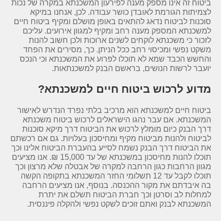
ביטוח זה אינו מספק מענה לפירעון המשכנתא במקרה של נכות
לצמיתות הגורמת לאובדן כושר עבודה. לכן, אנחנו במיקא
סוכנות לביטוח נדאג להתאים באופן מושלם ומקיף ביטוח חיים
למשכנתא המספק מענה רחב ומקיף למגוון אירועים. עליכם
לזכור כי משכנתא לוקחים לשנים ארוכות ולכן חשוב להנות
משקט נפשי ומכיסוי רחב ככל הניתן. כך, מסירים את הפחד
והחשש הכבד שמא לא תוכלו לפרוע את המשכנתא וכי הנכס
יועבר לרשות הנושים, בראשם הבנק למשכנתאות.
מדוע לרכוש ביטוח חיים למשכנתא?
ביטוח חיים למשכנתא הוא מרכיב בלתי נפרד הנדרש לאישור
המשכנתא. אם עבר נהגו הישראלים לרכוש ביטוח משכנתא
דרך הבנק כיום מומלץ לרכוש את הביטוח דרך מיקא סוכנות
לביטוח ולהנות מביטוח מקיף ומחיסכון בעלויות. גם אם רכשתם
את הביטוח דרך הבנק נשמח לסייע בהעברת הביטוח אלינו וכך
תוכלו להנות מחיסכון במשכנתא של עד 15,000 ₪. אנו מציעים
מגוון הרחבות כגון הרחבה למקרה של אבטלה שלא מרצון וכך
תוכלו לקבל עד 12 תשלומי החזר המשכנתא בתקופה הקשה
בה איבדתם את מקור ההכנסה. בנוסף, אנו מציעים הרחבה
למחלות לב וסרטן וכך חברת הביטוח תשלם את יתרת
המשכנתא לבנק ואתם זוכים לשקט נפשי ולהקלה פיננסית.