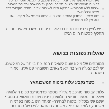
משלימות ולשפר את תנאי הביטוח שלכם, כך למשל תוכלו להוסיך
לביטוח המשכנתא ביטוח תכולה ולהגן על רכושכם ותכולת המבנה.
שירות ללא תחרות – במיקא תזכו לשירות אדיב, מהיר ומקצועי בכל
פנייה ובכל נושא.
יחס אישי – היתרון החשוב מכל הוא היחס האישי של מיקא – גם
בזה אין לנו מתחרים.
– יש לציין כי ביטוח החיים הכלול בביטוח המשכנתא אינו מהווה
תחליף לביטוח חיים רגיל!
שאלות נפוצות בנושא
המומחים של מיקא עונים לשאלות הנפוצות ביותר של הגולשים.
יש לכם שאלה חשובה ולא מצאתם תשובה? פנו אלינו ונעזור
בשמחה.
כיצד נקבע עלות ביטוח המשכנתא?
עלות הביטוח מורכב משקלול מספר פרמטרים: סכום ההלוואה
שנלקחה, מספר חודשי ההלוואה, ריבית ויתרת ההלוואה. בנוסף
ישנם שני מסלולי ביטוח לבחירה- האחד הינו ביטוח בפרמיה
משתנה, כלומר הפרימה משתנה בהתאם לגילו של המבוטח