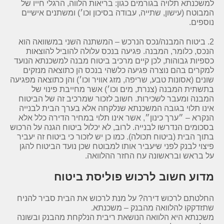
למשכנתא תלויה בגורמים כגון: בריאות הלווה, הרגלי חייו של
המבוטח (עישון, שתייה, עבודה בסיכון וכו׳) ומשתנים אישיים
נוספים.
2. ביטוח המבנה/נכס הנרכש – המשתנה השני במשוואה הוא
הנכס, כלומר, המבנה. פגיעה בנכס עלולה להוביל להוצאות
כספיות גבוהות, לכן קיים מרכיב ביטוח מבנה למשכנתא הנועד
למקרים בהם נוצרה פגיעה כלשהי בנכס הן כתוצאה מנזקים
שונים (אסונות טבע, שריפה, מזג אוויר וכו׳) והן כתוצאה מפגיעה
בתשתית המבנה (צנרת, מים וכו׳) אשר מחייבת פינוי של
המבנה ומעבר לשכירות. חשוב לזכור שמרכיב זה של הביטוח
אינו תלוי בגובה המשכנתא שנלקחה אלא בערך הבית לבנייה
הנקרא – ״ערך כינון״, אשר אינו תלוי במחיר הדירה כלל אלא
בסכומים הנדרשו לבנייה. לרוב, לא יכלול ביטוח הגנה על הרכוש
בתוך הבית (ביטוח תכולה). כמו כן יש לזכור כי ביטוח זה יעביר
פיצוי לבנק לפני שיעביר אותו למבוטח שכן נועד הביטוח להגן
על בראש ובראשונה עח החזר ההלוואה.
מדוע חשוב לרכוש פוליסת ביטוח
החלטתם לרכוש דירה? על מנת לרכוש את הבית סביר להניח
שתזדקקו להלוואה מהבנק – משכנתא.
משכנתא היא הלוואה הנושאת ריבית הנלקחת מהבנק ובשונה