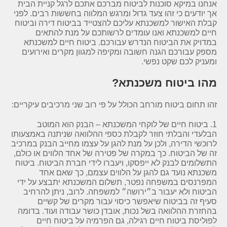
אנחנו במיקא סוכנות לביטוח מברכם אתכם לרגל קניית הבית
אך יודעים כי זהו צעד גדול ומרגש המלווה בחששות רבים. לפני
קבלת האישור למשכנתא עליכם להצטייד בביטוח דירה וביטוח
חיים למשכנתא ואנו עומדים לרשותכם על מנת להתאים
במדויק את הביטוח הנדרש עבורכם. ביטוח חיים למשכנתא
מספק עבורכם הגנה חשובה ומקיפה למגוון מקרים ואירועים
ומעניק לכם שקט נפשי.
מהו ביטוח משכנתא?
זהו תחום ביטוח מורחב הכולל על פי רוב שני מרכיבים עיקריים:
1. ביטוח חיים של לוקחי המשכנתא – הבנק הוא המוטב
הבלעדי והבלתי חוזר לקבלת כספי ההלוואה שניתנה באמצעותו
לרוכשי הדירה, ולכן על מנת להגן על עצמו מחייב הבנק במרכיב
זה של הביטוח. כך במקרה של פטירה של אחד הלווים או כולם,
התשלומים לבנק לא ייפסקו, ויעברו לידי חברת הביטוח. ביטוח
משכנתא נועד גם להגן על הלווים עצמם, כך שאם אחד
המפרנסים במשפחה נפטר, תשלום המשכנתא יתבצע על ידי
הביטוח ולא יעבור ב״ירושה״ למשפחה. לרוב, ניתן להרחיב
סעיף זה בביטוח שיאפשר כיסוי עבור מקרים של קשיים
בהחזרת ההלוואה בשל נכות, אובדן כושר עבודה ועוד. בדומה
לפוליסת ביטוח חיים רגילה, גם הפרמיה על ביטוח חיים