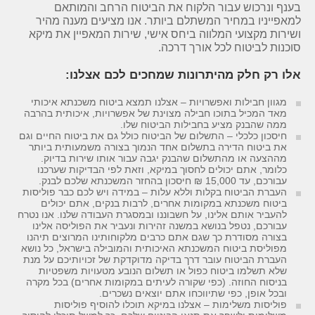
בענף ונרכוש עבור הלקוח את הביטוח הרחב והמותאם
למאפייניו במחיר המשתלם ביותר. אנו מציעים מענה מהיר
ושירות מקצועי המלווה ביחס אישי, שירות המאפיין את מיקא
סוכנות לביטוח לכל אורך דרכה.
אלו רק חלק מהיתרונות שמחכים לכם אצלנו:
מגוון חבילות ואפשרויות – אצלנו תמצא ביטוח משכנתא איכותי
מאד המכיל בתוכו חבילה מצוינת של אפשרויות, איכותית בהרבה
ממה שהבנק מציע בחבילות הביטוח שלו.
חיסכון כלכלי – התשלום של הביטוח כולל גם את ביטוח החיים וגם
את ביטוח הדירה בתשלום אחד הנמוך בצורה משמעותית ביותר
מההצעה או מהתשלום שהבנק יגבה עבור אותו שירות בדיוק.
כלומר, אתם יכולים לחסוך במיקא, וזאת לפי הבדיקות שערכנו
עבורכם, עד 15,000 ₪ חיסכון בהחזר המשכנתא שלכם לבנק.
העברת הביטוח בקלות וללא עלות – במידה ויש לכם כבר פוליסות
ביטוח משכנתא במקומות אחרים, לרבות בנקים, אתם יכולים
להעביר אותם אלינו, על חשבוננו ובמסגרת העבודה שלנו. אנו נטרח
עבורכם, נטפל בנושא במשנה זהירות ונעביר את הפוליסה אלינו
בצורה מסודרת כך שגם אתם כרבים מלקוחותינו המרוצים תיהנו
מפוליסת ביטוח המשכנתא האיכותית והמובילה בישראל, כל נושא
העברת הביטוח עובר דרך בדיקה מדוקדקת של זכויותיכם על מנת
שלא תשלמו ביטוח כפול או תשלום הנובע מטעויות משפטיות
בניסוח החוזה. (כפי שקורה לעיתים במקומות אחרים) בכל מקרה
ובכל אופן, כפי שתיווכחו אתם יוצאים נשכרים.
פוליסות משלימות – אצלנו במיקא תוכלו להוסיף פוליסות