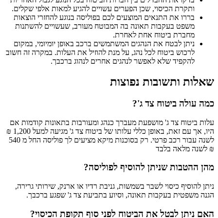
ותקרת הכיסוי, שכן הפערים עשויים להגיע למאות אלפי שקלים.
בררו את התנאים המוצעים לכם בפוליסה בנוגע להחזרי הוצאות
משפט בעקבות תאונה בה המבוטח מעורב, שעשויים להשתנות
מחברת ביטוח אחת לאחרת.
ניתן לבטח את הנהגים המשתמשים ברכב באופן יומיומי, במקום
לרכוש ביטוח לכל נהג, על מנת להוזיל את העלות. במקרה זה חשוב
להקפיד שלא לאפשר לנהגים אחרים לנהוג ברכבך.
שאלות ותשובות נפוצות
כמה עולה ביטוח צד ג'?
עלות ביטוח צד ג' מושפעת מעברך כנהג ומעורבות בתאונות קודמות אם
היו, אך עם זאת, באופן כללי עלותו של ביטוח צד ג' מגיעה למעל 1,200 ₪
לשנה עבור רכב פרטי. רק בסוכנות מיקא מציעים לך פוליסה החל מ 540
₪ לשנה מלאה בלבד
מהן ההטבות שניתן להוסיף לפוליסה?
ניתן להוסיף כיסוי לשבר בשמשות, גניבת רדיו או ארנק, שירותי גרירה,
הגנה משפטית בעקבות תאונה, וסיוע בתביעת צד ג' שפגע ברכבך.
האם ניתן לבטל את הביטוח לפני סוף תקופת הכיסוי?