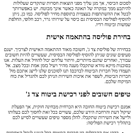
לסכום הכיסוי, אך מגן עליך מפני הוצאות חסרות שתקדים שעלולות
להיתבע ממך במקרה של תאונה כאשר אינך מבוטח. יש באפשרותך
לבטל את ההשתתפות בעצמית בתוספת מחיר לפוליסה. כמו כן, ניתן
להוסיף לפוליסה הבסיסית גם כיסוי על שירותי גרר, רכב חלופי, החלפת
שמשות וביטוח רדיו.
בחירת פוליסה בהתאמה אישית
בבחירה של פוליסת צד ג', חשובה מאוד ההתאמה האישית לצרכיך. ישנם
סעיפים שונים שניתן להוסיף לפוליסה הבסיסית, שעשויים להיות חשובים
עבורך, ואחרים שהנם מיותרים, וויתור עליהם יכול להוזיל את העלות. אנו
בסוכנות מיקא נוודא שתקבלו מענה מהיר ויעיל בזמן אמת ובכל מצב. אל
תעמדו מול חברות הביטוח לבדכם! תנו לסוכנים שלנו לייצג אתכם מול
חברות הביטוח, לשפר את איכות השירות הניתן לכם ולהגדיל את כוח
המיקוח שלכם.
טיפים חשובים לפני רכישת ביטוח צד ג'
אמנם רכישת ביטוח החובה היא הכרחית מבחינה חוקית, אך הפעלת
שיקול דעת והרחבת הידע שלכם, עשויים בכל זאת לחסוך לכם בעלותו
ולייעל את השירות שתקבלו. להלן מספר טיפים שעשויים לסייע לכם
בתהליך רכישת הפוליסה:
בדקו את ההבדלים בין חברות הביטוח בכל הנוגע לגבול האחריות