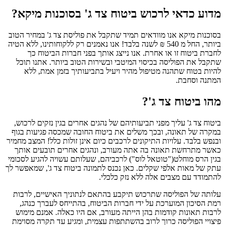
מדוע כדאי לרכוש ביטוח צד ג' בסוכנות מיקא?
בסוכנות מיקא אנו מוודאים תמיד שתקבל את פוליסת צד ג' במחיר הטוב
ביותר, החל מ 540 ₪ לשנה בלבד! אנו נאמנים רק ללקוחותינו, ללא הטיה
לחברת ביטוח זו או אחרת. אנו נייצג אותך בפני חברות הביטוח כך
שתקבל את הפוליסה בכיסוי המיטבי ובשירות הטוב ביותר. אתנו תוכל
להיות בטוח שתהנה מטיפול מהיר ויעיל בתביעותיך בזמן אמת, ללא
המתנה וסחבת.
מהו ביטוח צד ג'?
ביטוח צד ג' עליך מפני תביעותיהם של נהגים אחרים בגין נזקים לרכוש,
במקרה של תאונה, ובכך משלים את ביטוח החובה שמכסה פגיעות בגוף
ובנפש בלבד. עלויות התיקונים לרכבים כיום אינן זולות כלל! המצב מחמיר
כאשר מתרחשת תאונה בה אתה מעורב, ונהגים אחרים תובעים אותך
בגין הרס מוחלט("טוטאל לוס") לרכביהם, שעלותם עשויה להגיע לסכומי
עתק של מאות אלפי שקלים. כאן נכנס לתמונה ביטוח צד ג', שמאפשר לך
להתמודד עם מצבים אלה ללא נזק כלכלי.
עלותה של הפוליסה שתרכוש תיקבע בהתאם לנתוניך האישיים, לרבות
רמת הסיכון המוערכת על ידי חברות הביטוח, בהתייחס לעברך כנהג,
לרבות תאונות קודמות בהן הייתה מעורב, אם היו כאלה. אמנם מימוש
פיצויי הפוליסה כרוך לרוב בהשתתפות עצמית, ומגיע עד תקרה מסוימת